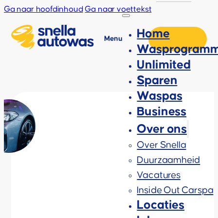
Ga naar hoofdinhoud
Ga naar voettekst
Home
Menu
Wasprogramm
Unlimited
Sparen
Waspas
Business
Over ons
Over Snella
Duurzaamheid
Vacatures
Inside Out Carspa
Locaties