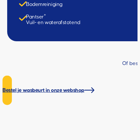
Wassen + Foam splash
Drogen
Velgen intensief
Diamond Polish
Bodemreiniging
+
Pantser
Vuil- en waterafstotend
Of best