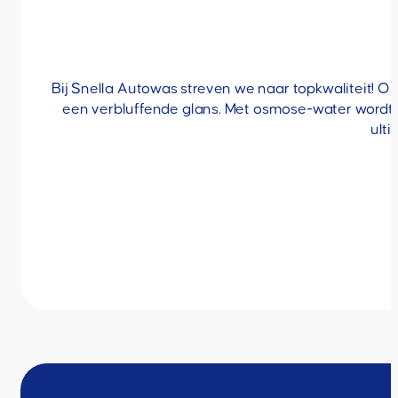
Bij Snella Autowas streven we naar topkwaliteit! On
een verbluffende glans. Met osmose-water wordt je a
ult