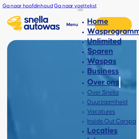
Ga naar hoofdinhoud
Ga naar voettekst
Home
Menu
Wasprogramm
Unlimited
Sparen
Waspas
Business
Over ons
Over Snella
Duurzaamheid
Vacatures
Inside Out Carspa
Locaties