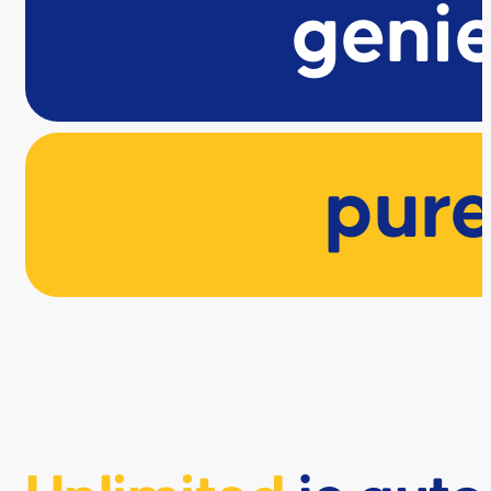
genie
pur