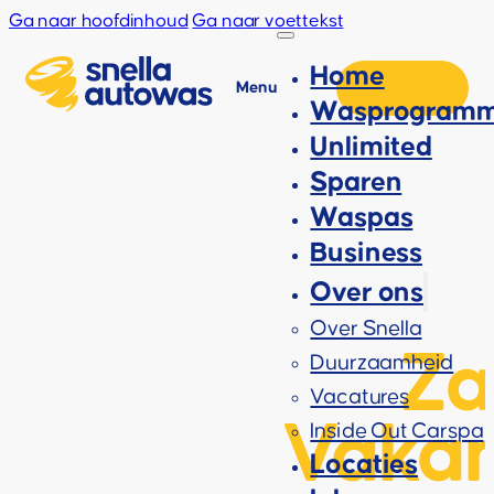
Ga naar hoofdinhoud
Ga naar voettekst
Home
Menu
Wasprogramm
Unlimited
Sparen
Waspas
Business
Over ons
Over Snella
Za
Duurzaamheid
Vacatures
Vaka
Inside Out Carspa
Locaties