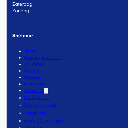
Zaterdag
Zondag
Snel naar
Home
Wasprogramma’s
Unlimited
Sparen
Waspas
Business
Over ons
Over Snella
Duurzaamheid
Vacatures
Inside Out Carspa