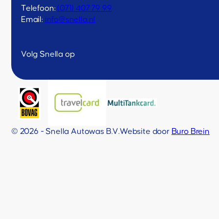
Telefoon:
(071) 407 79 99
Email:
info@snella.nl
Volg Snella op
© 2026 - Snella Autowas B.V.
Website door
Buro Brein