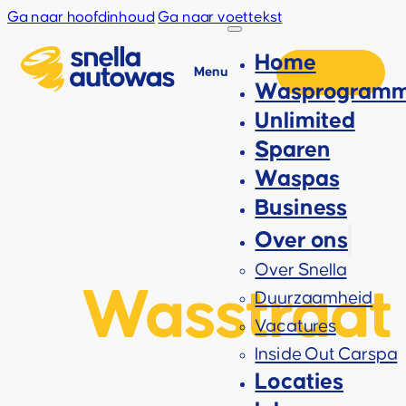
Ga naar hoofdinhoud
Ga naar voettekst
Home
Menu
Wasprogramm
Unlimited
Sparen
Waspas
Business
Over ons
Over Snella
Wasstraat 
Duurzaamheid
Vacatures
Inside Out Carspa
Locaties