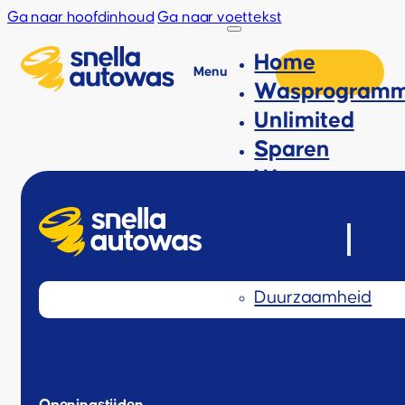
Ga naar hoofdinhoud
Ga naar voettekst
Home
Menu
Wasprogramm
Unlimited
Sparen
Waspas
Business
Over ons
Over Snella
Duurzaamheid
Vacatures
Inside Out Carspa
Locaties