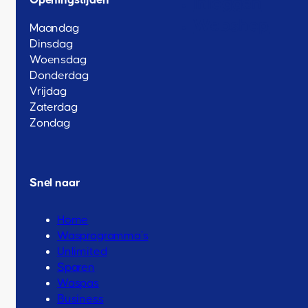
Openingstijden
Inloggen
Webshop
Maandag
Dinsdag
Woensdag
Donderdag
Vrijdag
Zaterdag
Zondag
Snel naar
Home
Wasprogramma’s
Unlimited
Sparen
Waspas
Business