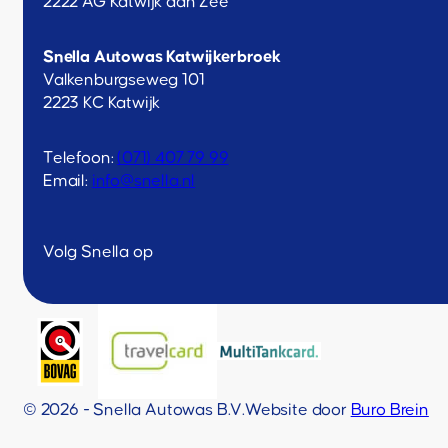
2222 AG Katwijk aan Zee
Snella Autowas Katwijkerbroek
Valkenburgseweg 101
2223 KC Katwijk
Telefoon:
(071) 407 79 99
Email:
info@snella.nl
Volg Snella op
© 2026 - Snella Autowas B.V.
Website door
Buro Brein