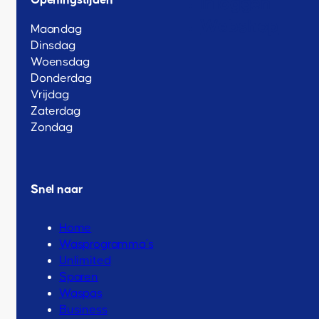
Openingstijden
Inloggen
Webshop
Maandag
Dinsdag
Woensdag
Donderdag
Vrijdag
Zaterdag
Zondag
Snel naar
Home
Wasprogramma’s
Unlimited
Sparen
Waspas
Business