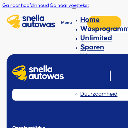
Ga naar hoofdinhoud
Ga naar voettekst
Home
Menu
Wasprogramm
Unlimited
Sparen
Waspas
Business
Over ons
Over Snella
Duurzaamheid
Vacatures
Inside Out Carspa
Locaties