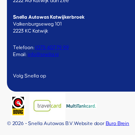
2222 AG Katwijk aan Zee
Snella Autowas Katwijkerbroek
Valkenburgseweg 101
2223 KC Katwijk
Telefoon:
(071) 407 79 99
Email:
info@snella.nl
Volg Snella op
© 2026 - Snella Autowas B.V.
Website door
Buro Brein