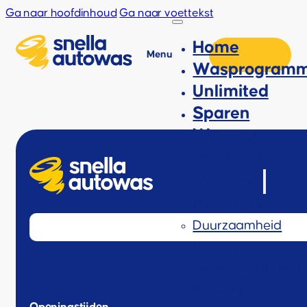
Ga naar hoofdinhoud
Ga naar voettekst
Home
Menu
Wasprogramm
Unlimited
Sparen
Waspas
Business
Over ons
Over Snella
Duurzaamheid
Vacatures
Inside Out Carspa
Locaties