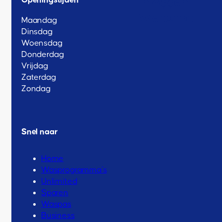
Openingstijden
Inloggen
Webshop
Maandag
Dinsdag
Woensdag
Donderdag
Vrijdag
Zaterdag
Zondag
Snel naar
Home
Wasprogramma’s
Unlimited
Sparen
Waspas
Business