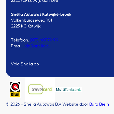
2222 AG Katwijk aan Zee
Snella Autowas Katwijkerbroek
Valkenburgseweg 101
2223 KC Katwijk
Telefoon:
(071) 407 79 99
Email:
info@snella.nl
Volg Snella op
© 2026 - Snella Autowas B.V.
Website door
Buro Brein