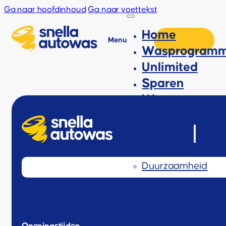
Ga naar hoofdinhoud
Ga naar voettekst
Home
Menu
Wasprogramm
Unlimited
Sparen
Waspas
Business
Over ons
Over Snella
Duurzaamheid
Vacatures
Inside Out Carspa
Locaties