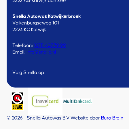
2222 AG Katwijk aan Zee
Snella Autowas Katwijkerbroek
Valkenburgseweg 101
2223 KC Katwijk
Telefoon:
(071) 407 79 99
Email:
info@snella.nl
Volg Snella op
© 2026 - Snella Autowas B.V.
Website door
Buro Brein