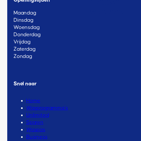
Openingstijden
Inloggen
Webshop
Maandag
Dinsdag
Woensdag
Donderdag
Vrijdag
Zaterdag
Zondag
Snel naar
Home
Wasprogramma’s
Unlimited
Sparen
Waspas
Business