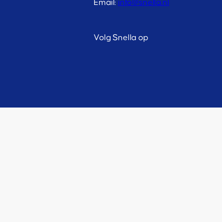
Email:
info@snella.nl
Volg Snella op