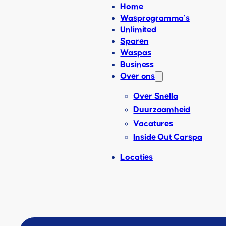
Home
Wasprogramma’s
Unlimited
Sparen
Waspas
Business
Over ons
Over Snella
Duurzaamheid
Vacatures
Inside Out Carspa
Locaties