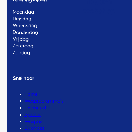
Openingstijden
Inloggen
Webshop
Maandag
Dinsdag
Woensdag
Donderdag
Vrijdag
Zaterdag
Zondag
Snel naar
Home
Wasprogramma’s
Unlimited
Sparen
Waspas
Business