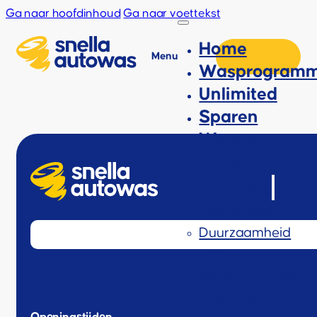
Ga naar hoofdinhoud
Ga naar voettekst
Home
Menu
Wasprogramm
Unlimited
Sparen
Waspas
Business
Over ons
Over Snella
Duurzaamheid
Vacatures
Inside Out Carspa
Locaties