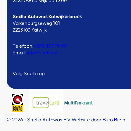
2222 AG Katwijk aan Zee
Snella Autowas Katwijkerbroek
Valkenburgseweg 101
2223 KC Katwijk
Telefoon:
(071) 407 79 99
Email:
info@snella.nl
Volg Snella op
© 2026 - Snella Autowas B.V.
Website door
Buro Brein