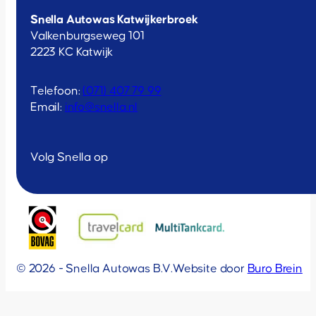
Snella Autowas Katwijkerbroek
Valkenburgseweg 101
2223 KC Katwijk
Telefoon:
(071) 407 79 99
Email:
info@snella.nl
Volg Snella op
© 2026 - Snella Autowas B.V.
Website door
Buro Brein