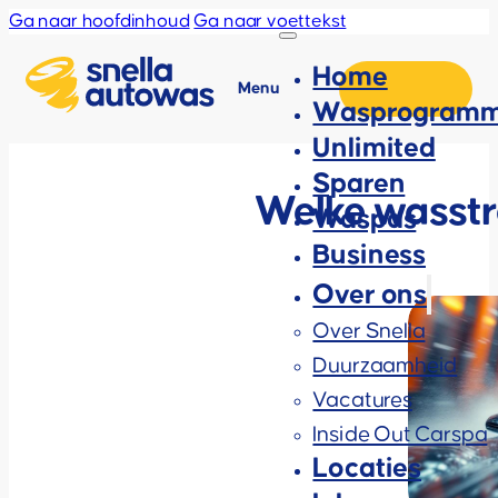
Ga naar hoofdinhoud
Ga naar voettekst
Home
Menu
Wasprogramm
Unlimited
Sparen
Welke wasstra
Waspas
Business
Over ons
Over Snella
Duurzaamheid
Vacatures
Inside Out Carspa
Locaties