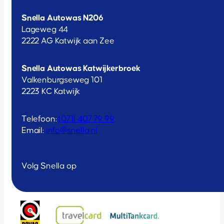
Snella Autowas N206
Lageweg 44
2222 AG Katwijk aan Zee
Snella Autowas Katwijkerbroek
Valkenburgseweg 101
2223 KC Katwijk
Telefoon:
(071) 407 79 99
Email:
info@snella.nl
Volg Snella op