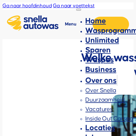
Ga naar hoofdinhoud
Ga naar voettekst
Home
Menu
Wasprogramm
Unlimited
Sparen
Welke wass
Waspas
Business
Over ons
Over Snella
Duurzaamheid
Vacatures
Inside Out Carspa
Locaties