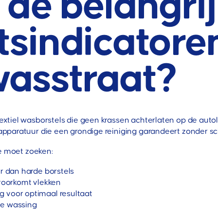
 de belangri
itsindicatore
asstraat?
xtiel wasborstels die geen krassen achterlaten op de auto
pparatuur die een grondige reiniging garandeert zonder sc
je moet zoeken:
er dan harde borstels
oorkomt vlekken
g voor optimaal resultaat
ge wassing