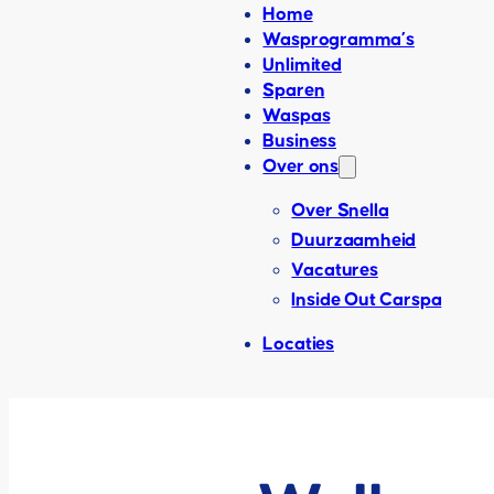
Home
Wasprogramma’s
Unlimited
Sparen
Waspas
Business
Over ons
Over Snella
Duurzaamheid
Vacatures
Inside Out Carspa
Locaties