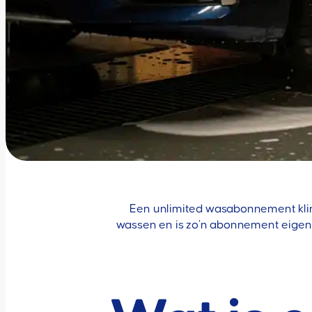
Een unlimited wasabonnement klink
wassen en is zo’n abonnement eigenl