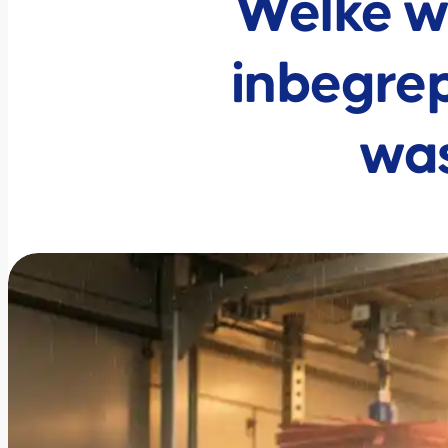
Welke w
inbegrep
wa