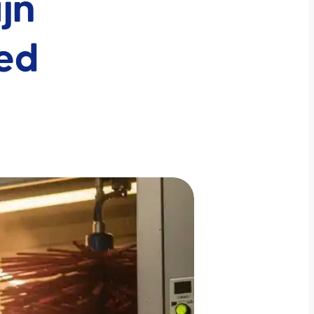
jn
ted