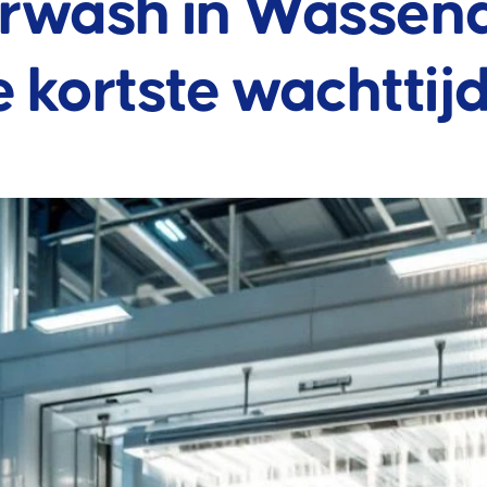
rwash in Wassen
e kortste wachttij