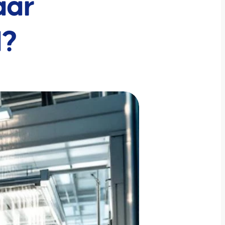
aar
d?