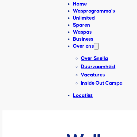
Home
Wasprogramma’s
Unlimited
Sparen
Waspas
Business
Over ons
Over Snella
Duurzaamheid
Vacatures
Inside Out Carspa
Locaties