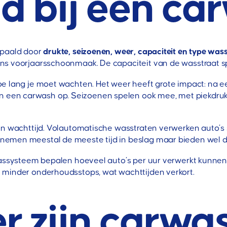
jd bij een c
epaald door
drukte, seizoenen, weer, capaciteit en type wa
s voorjaarsschoonmaak. De capaciteit van de wasstraat spee
e lang je moet wachten. Het weer heeft grote impact: na ee
en carwash op. Seizoenen spelen ook mee, met piekdrukte 
in wachttijd. Volautomatische wasstraten verwerken auto’s 
emen meestal de meeste tijd in beslag maar bieden wel de
t wassysteem bepalen hoeveel auto’s per uur verwerkt kun
 minder onderhoudsstops, wat wachttijden verkort.
 zijn carwa