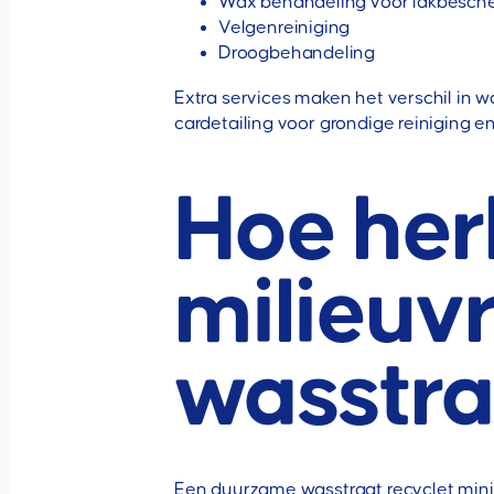
Wax behandeling voor lakbesch
Velgenreiniging
Droogbehandeling
Extra services maken het verschil in 
cardetailing voor grondige reiniging e
Hoe her
milieuv
wasstra
Een duurzame wasstraat recyclet min