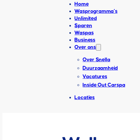
Home
Wasprogramma’s
Unlimited
Sparen
Waspas
Business
Over ons
Over Snella
Duurzaamheid
Vacatures
Inside Out Carspa
Locaties