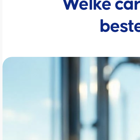
Welke car
best