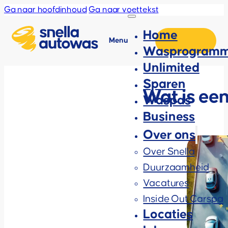
Ga naar hoofdinhoud
Ga naar voettekst
Home
Menu
Wasprogramm
Unlimited
Sparen
Wat is een
Waspas
Business
Over ons
Over Snella
Duurzaamheid
Vacatures
Inside Out Carspa
Locaties