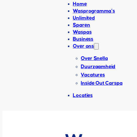
Home
Wasprogramma’s
Unlimited
Sparen
Waspas
Business
Over ons
Over Snella
Duurzaamheid
Vacatures
Inside Out Carspa
Locaties