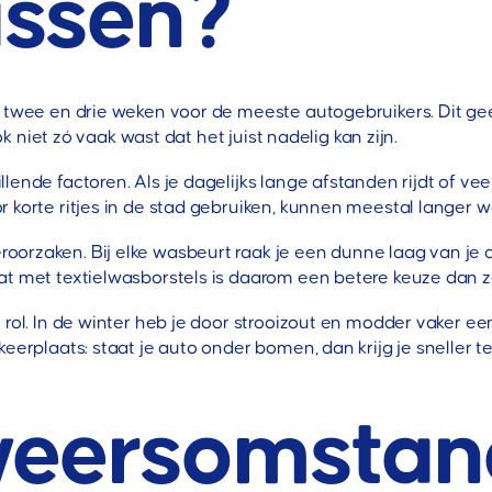
assen?
e twee en drie weken voor de meeste autogebruikers. Dit gee
ook niet zó vaak wast dat het juist nadelig kan zijn.
lende factoren. Als je dagelijks lange afstanden rijdt of v
r korte ritjes in de stad gebruiken, kunnen meestal langer
rzaken. Bij elke wasbeurt raak je een dunne laag van je aut
aat met textielwasborstels is daarom een betere keuze dan 
 rol. In de winter heb je door strooizout en modder vaker ee
keerplaats: staat je auto onder bomen, dan krijg je sneller
weersomstan