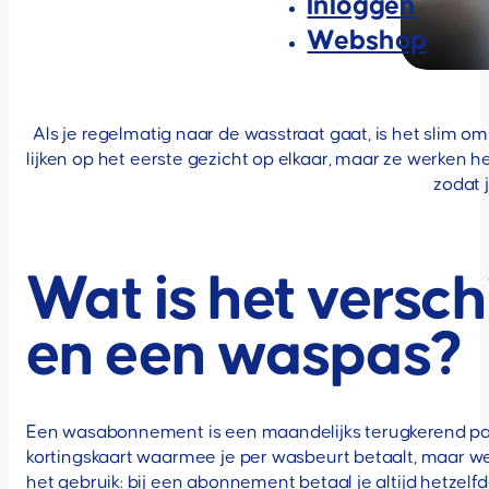
Inloggen
Webshop
Als je regelmatig naar de wasstraat gaat, is het slim o
lijken op het eerste gezicht op elkaar, maar ze werken hee
zodat j
Wat is het versc
en een waspas?
Een wasabonnement is een maandelijks terugkerend pak
kortingskaart waarmee je per wasbeurt betaalt, maar wel 
het gebruik: bij een abonnement betaal je altijd hetzelfd