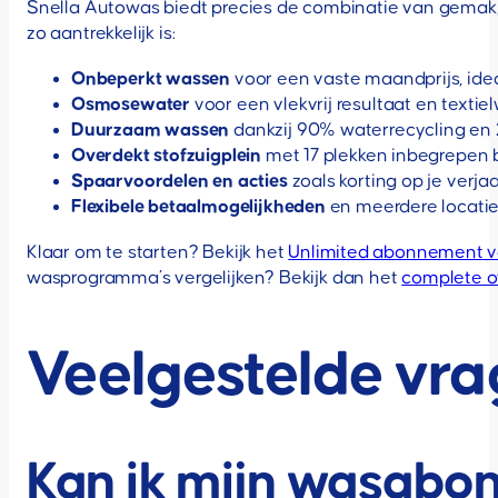
Snella Autowas biedt precies de combinatie van gemak,
zo aantrekkelijk is:
Onbeperkt wassen
voor een vaste maandprijs, idea
Osmosewater
voor een vlekvrij resultaat en textie
Duurzaam wassen
dankzij 90% waterrecycling en
Overdekt stofzuigplein
met 17 plekken inbegrepen b
Spaarvoordelen en acties
zoals korting op je verja
Flexibele betaalmogelijkheden
en meerdere locaties
Klaar om te starten? Bekijk het
Unlimited abonnement v
wasprogramma’s vergelijken? Bekijk dan het
complete o
Veelgestelde vr
Kan ik mijn wasabon