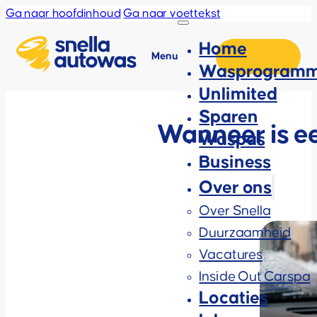
Ga naar hoofdinhoud
Ga naar voettekst
Home
Menu
Wasprogramm
Unlimited
Sparen
Wanneer is e
Waspas
Business
Over ons
Over Snella
Duurzaamheid
Vacatures
Inside Out Carspa
Locaties