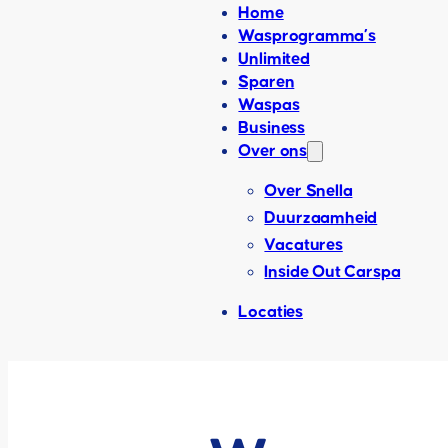
Home
Wasprogramma’s
Unlimited
Sparen
Waspas
Business
Over ons
Over Snella
Duurzaamheid
Vacatures
Inside Out Carspa
Locaties