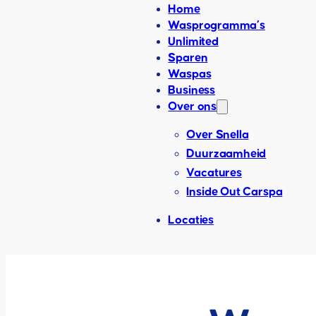
Home
Wasprogramma’s
Unlimited
Sparen
Waspas
Business
Over ons
Over Snella
Duurzaamheid
Vacatures
Inside Out Carspa
Locaties