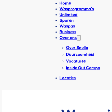
Home
Wasprogramma’s
Unlimited
Sparen
Waspas
Business
Over ons
Over Snella
Duurzaamheid
Vacatures
Inside Out Carspa
Locaties