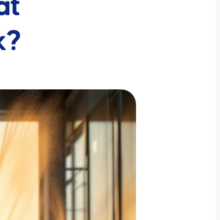
at
k?