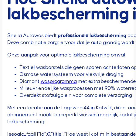
lakbescherming i
Snella Autowas biedt
professionele lakbescherming
doo
Deze combinatie zorgt ervoor dat je auto grondig wordt ge
Onze aanpak voor optimale lakbescherming omvat:
Textiel wasborstels die geen sporen achterlaten o
Osmose watersysteem voor vlekvrije droging
Diamant
wasprogramma
met extra beschermende
Milieuvriendelijke wasprocessen met 90% waterre
Overdekt stofzuigplein voor complete verzorging
Met een locatie aan de Lageweg 44 in Katwijk, direct a
abonnement maakt onbeperkt wassen mogelijk, zodat je a
lakbescherming.
[seoaic_faq][{“id”:0,”title”:”Hoe weet ik of mijn bestaan