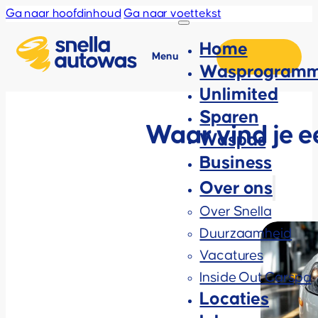
Ga naar hoofdinhoud
Ga naar voettekst
Home
Menu
Wasprogramm
Unlimited
Sparen
Waar vind je 
Waspas
Business
Over ons
Over Snella
Duurzaamheid
Vacatures
Inside Out Carspa
Locaties