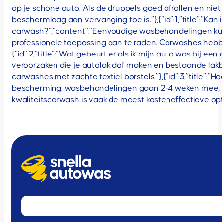
op je schone auto. Als de druppels goed afrollen en niet
beschermlaag aan vervanging toe is.”},{“id”:1,”title”:”K
carwash?”,”content”:”Eenvoudige wasbehandelingen kun 
professionele toepassing aan te raden. Carwashes hebbe
{“id”:2,”title”:”Wat gebeurt er als ik mijn auto was bij e
veroorzaken die je autolak dof maken en bestaande lakbes
carwashes met zachte textiel borstels.”},{“id”:3,”title”
bescherming: wasbehandelingen gaan 2-4 weken mee, s
kwaliteitscarwash is vaak de meest kosteneffectieve op