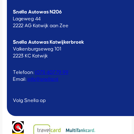
Snella Autowas N206
Lageweg 44
2222 AG Katwijk aan Zee
Snella Autowas Katwijkerbroek
Valkenburgseweg 101
2223 KC Katwijk
Telefoon:
(071) 407 79 99
Email:
info@snella.nl
Volg Snella op