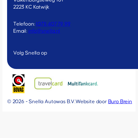
Valkenburgseweg 101
2223 KC Katwijk
Telefoon:
(071) 407 79 99
Email:
info@snella.nl
Volg Snella op
© 2026 - Snella Autowas B.V.
Website door
Buro Brein