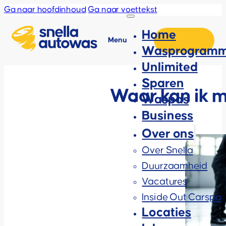
Ga naar hoofdinhoud
Ga naar voettekst
Home
Menu
Wasprogramm
Unlimited
Sparen
Waar kan ik m
Waspas
Business
Over ons
Over Snella
Duurzaamheid
Vacatures
Inside Out Carspa
Locaties