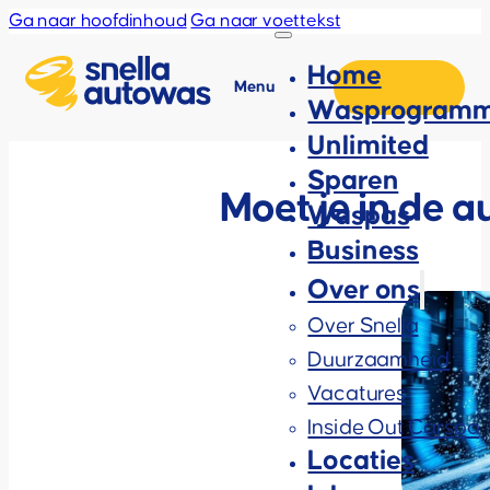
Ga naar hoofdinhoud
Ga naar voettekst
Home
Menu
Wasprogramm
Unlimited
Sparen
Moet je in de a
Waspas
Business
Over ons
Over Snella
Duurzaamheid
Vacatures
Inside Out Carspa
Locaties