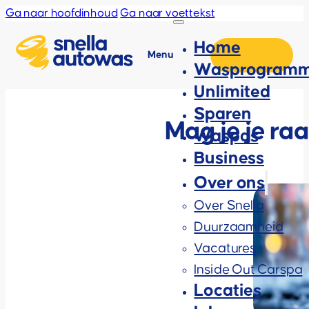
Ga naar hoofdinhoud
Ga naar voettekst
Home
Menu
Wasprogramm
Unlimited
Sparen
Mag je je ra
Waspas
Business
Over ons
Over Snella
Duurzaamheid
Vacatures
Inside Out Carspa
Locaties