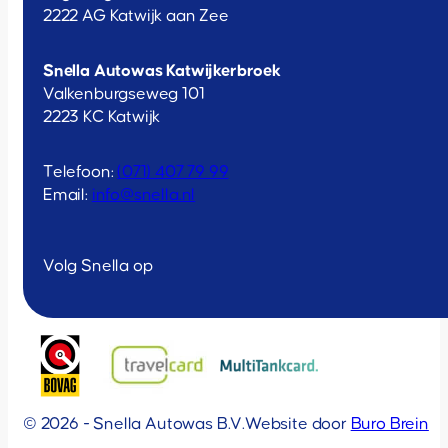
2222 AG Katwijk aan Zee
Snella Autowas Katwijkerbroek
Valkenburgseweg 101
2223 KC Katwijk
Telefoon:
(071) 407 79 99
Email:
info@snella.nl
Volg Snella op
© 2026 - Snella Autowas B.V.
Website door
Buro Brein