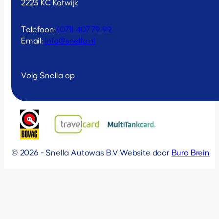
2223 KC Katwijk
Telefoon:
(071) 407 79 99
Email:
info@snella.nl
Volg Snella op
© 2026 - Snella Autowas B.V.
Website door
Buro Brein