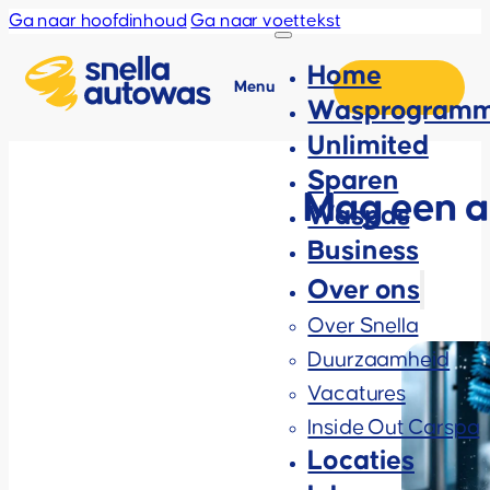
Ga naar hoofdinhoud
Ga naar voettekst
Home
Menu
Wasprogramm
Unlimited
Sparen
Mag een a
Waspas
Business
Over ons
Over Snella
Duurzaamheid
Vacatures
Inside Out Carspa
Locaties