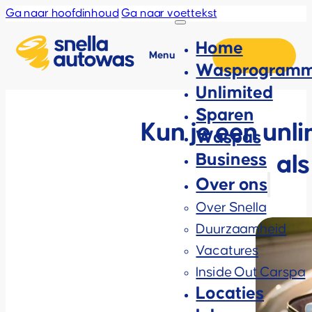
Ga naar hoofdinhoud
Ga naar voettekst
Home
Menu
Wasprogramm
Unlimited
Sparen
Kun je een un
Waspas
Business
als
Over ons
Over Snella
Duurzaamheid
Vacatures
Inside Out Carspa
Locaties