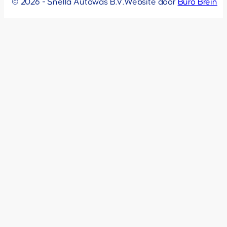
© 2026 - Snella Autowas B.V.
Website door
Buro Brein