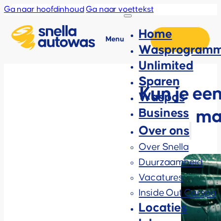
Ga naar hoofdinhoud
Ga naar voettekst
Home
Menu
Wasprogramm
Unlimited
Sparen
Kun je ee
Waspas
Business
ma
Over ons
Over Snella
Duurzaamheid
Vacatures
Inside Out Carspa
Locaties