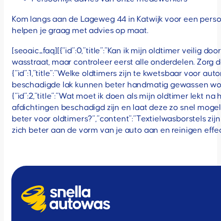
Kom langs aan de Lageweg 44 in Katwijk voor een perso
helpen je graag met advies op maat.
[seoaic_faq][{“id”:0,”title”:”Kan ik mijn oldtimer veilig
wasstraat, maar controleer eerst alle onderdelen. Zorg da
{“id”:1,”title”:”Welke oldtimers zijn te kwetsbaar voor 
beschadigde lak kunnen beter handmatig gewassen worden
{“id”:2,”title”:”Wat moet ik doen als mijn oldtimer lekt 
afdichtingen beschadigd zijn en laat deze zo snel mogeli
beter voor oldtimers?”,”content”:”Textielwasborstels zi
zich beter aan de vorm van je auto aan en reinigen effec