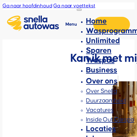
Ga naar hoofdinhoud
Ga naar voettekst
Home
Menu
Wasprogramm
Unlimited
Sparen
Kan ik met mi
Waspas
Business
Over ons
Over Snella
Duurzaamheid
Vacatures
Inside Out Carspa
Locaties