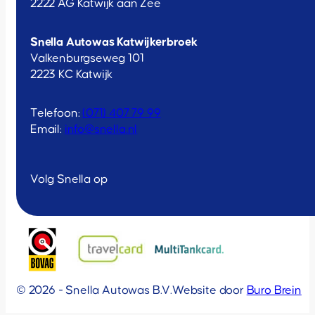
2222 AG Katwijk aan Zee
Snella Autowas Katwijkerbroek
Valkenburgseweg 101
2223 KC Katwijk
Telefoon:
(071) 407 79 99
Email:
info@snella.nl
Volg Snella op
© 2026 - Snella Autowas B.V.
Website door
Buro Brein