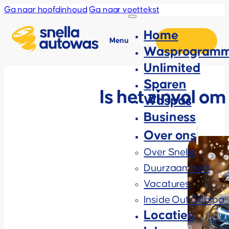
Ga naar hoofdinhoud
Ga naar voettekst
Home
Menu
Wasprogramm
Unlimited
Sparen
Is het zinvol om
Waspas
Business
Over ons
Over Snella
Duurzaamheid
Vacatures
Inside Out Carspa
Locaties