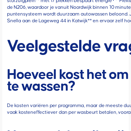
stofzuigplein** met 17 plekken bespaart energie • **Fle
de N206, waardoor je vanuit Noordwijk binnen 10 minut
puntensysteem wordt duurzaam autowassen beloond. Je 
Snella aan de Lageweg 44 in Katwijk** en ervaar zelf hoe
Veelgestelde vr
Hoeveel kost het om 
te wassen?
De kosten variëren per programma, maar de meeste duu
vaak kosteneffectiever dan per wasbeurt betalen, vooral