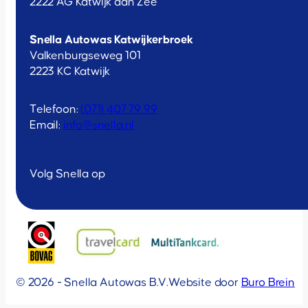
2222 AG Katwijk aan Zee
Snella Autowas Katwijkerbroek
Valkenburgseweg 101
2223 KC Katwijk
Telefoon:
(071) 407 79 99
Email:
info@snella.nl
Volg Snella op
© 2026 - Snella Autowas B.V.
Website door
Buro Brein