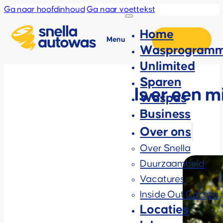
Ga naar hoofdinhoud
Ga naar voettekst
Home
Menu
Wasprogramm
Unlimited
Sparen
Is er een m
Waspas
Business
Over ons
Over Snella
Duurzaamheid
Vacatures
Inside Out Carspa
Locaties