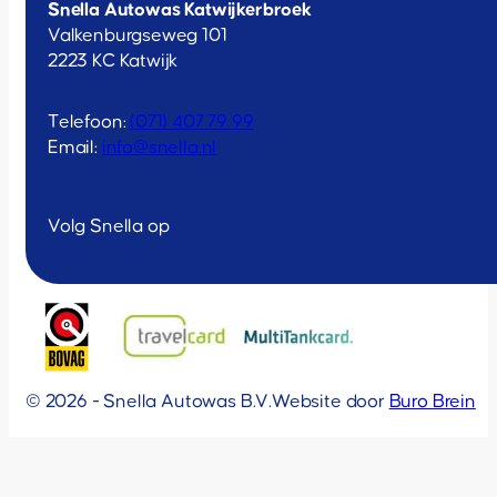
Snella Autowas Katwijkerbroek
Valkenburgseweg 101
2223 KC Katwijk
Telefoon:
(071) 407 79 99
Email:
info@snella.nl
Volg Snella op
© 2026 - Snella Autowas B.V.
Website door
Buro Brein