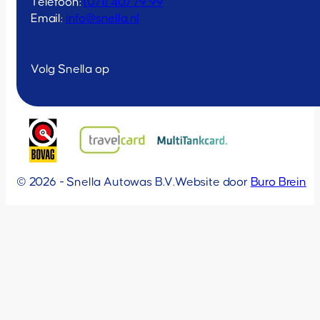
Telefoon:
(071) 407 79 99
Email:
info@snella.nl
Volg Snella op
© 2026 - Snella Autowas B.V.
Website door
Buro Brein