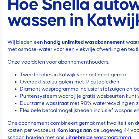
Hoe Snella auto
wassen in Katwij
Wij bieden een
handig unlimited wasabonnement
waarm
met osmose-water voor een vlekvrije afwerking en textie
Onze voordelen voor abonnementhouders:
Twee locaties in Katwijk voor optimaal gemak
Overdekt stofzuigplein met 17 autoplekken
Diamant wasprogramma inclusief stofzuigen en
Puntensysteem waarbij je gratis wasbeurten kunt 
Duurzame wasstraat met 90% waterrecycling en 
Flexibele betaalmogelijkheden inclusief waspas 
Ons abonnement combineert gemak met kwaliteit en duu
kosten per wasbeurt.
Kom langs
aan de Lageweg 44 voor
schoon houden met ons
uitgebreide wasprogramma
.