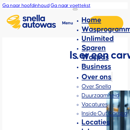
Ga naar hoofdinhoud
Ga naar voettekst
Home
Menu
Wasprogramm
Unlimited
Sparen
Is er een ca
Waspas
Business
Over ons
Over Snella
Duurzaamheid
Vacatures
Inside Out Carspa
Locaties