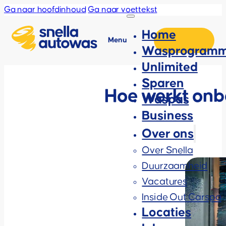
Ga naar hoofdinhoud
Ga naar voettekst
Home
Menu
Wasprogramm
Unlimited
Sparen
Hoe werkt onb
Waspas
Business
Over ons
Over Snella
Duurzaamheid
Vacatures
Inside Out Carspa
Locaties