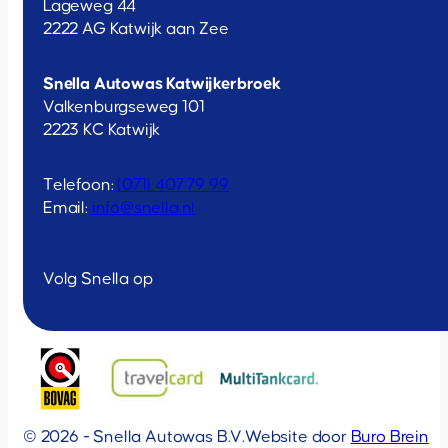
Lageweg 44
2222 AG Katwijk aan Zee
Snella Autowas Katwijkerbroek
Valkenburgseweg 101
2223 KC Katwijk
Telefoon:
(071) 407 79 99
Email:
info@snella.nl
Volg Snella op
© 2026 - Snella Autowas B.V.
Website door
Buro Brein