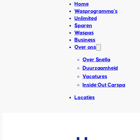
Home
Wasprogramma’s
Unlimited
Sparen
Waspas
Business
Over ons
Over Snella
Duurzaamheid
Vacatures
Inside Out Carspa
Locaties