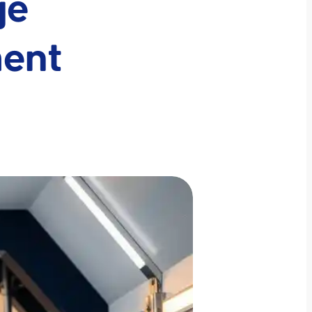
je
ment