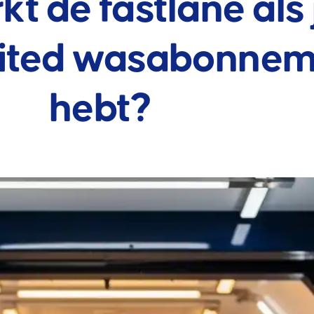
t de fastlane als 
mited wasabonne
hebt?