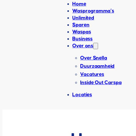
Home
Wasprogramma’s
Unlimited
Sparen
Waspas
Business
Over ons
Over Snella
Duurzaamheid
Vacatures
Inside Out Carspa
Locaties