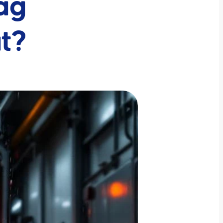
ag
t?