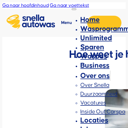
Ga naar hoofdinhoud
Ga naar voettekst
Home
Menu
Wasprogramm
Unlimited
Sparen
Hoe weet je 
Waspas
Business
Over ons
Over Snella
Duurzaamheid
Vacatures
Inside Out Carspa
Locaties