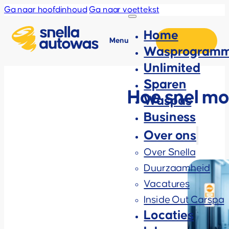
Ga naar hoofdinhoud
Ga naar voettekst
Home
Menu
Wasprogramm
Unlimited
Sparen
Hoe snel moe
Waspas
Business
Over ons
Over Snella
Duurzaamheid
Vacatures
Inside Out Carspa
Locaties