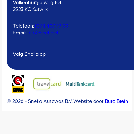
Valkenburgseweg 101
2223 KC Katwijk
Telefoon:
(071) 407 79 99
Email:
info@snella.nl
Volg Snella op
© 2026 - Snella Autowas B.V.
Website door
Buro Brein