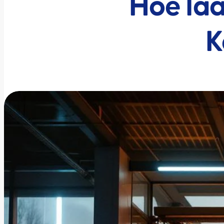
Hoe laa
K