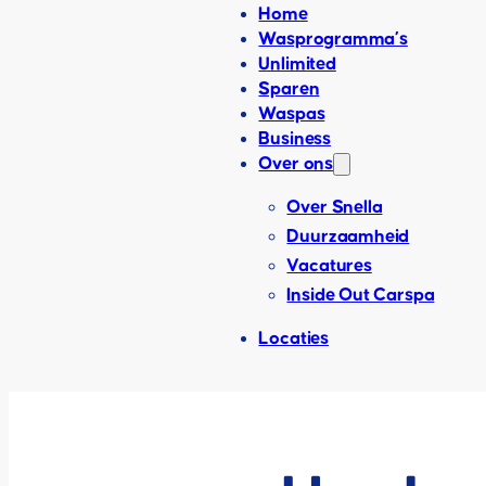
Home
Wasprogramma’s
Unlimited
Sparen
Waspas
Business
Over ons
Over Snella
Duurzaamheid
Vacatures
Inside Out Carspa
Locaties