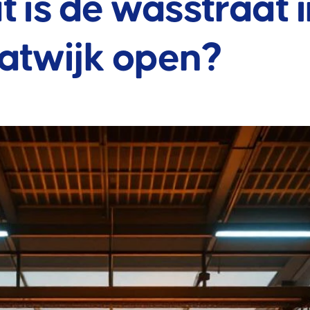
t is de wasstraat 
atwijk open?