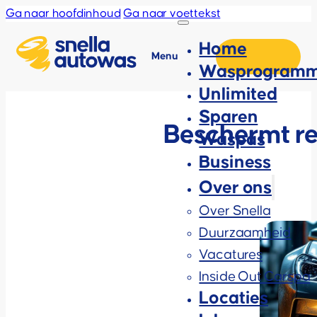
Ga naar hoofdinhoud
Ga naar voettekst
Home
Menu
Wasprogramm
Unlimited
Sparen
Beschermt re
Waspas
Business
Over ons
Over Snella
Duurzaamheid
Vacatures
Inside Out Carspa
Locaties