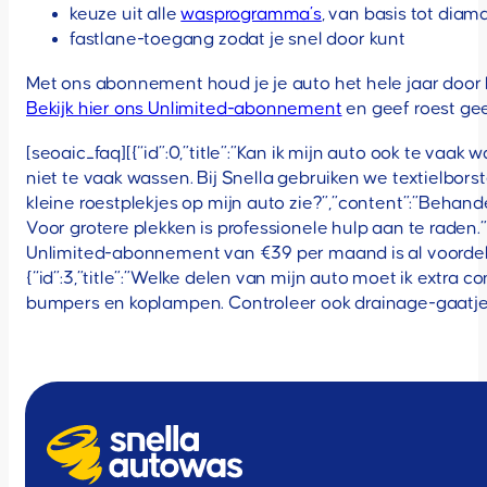
keuze uit alle
wasprogramma’s
, van basis tot diam
fastlane-toegang zodat je snel door kunt
Met ons abonnement houd je je auto het hele jaar door 
Bekijk hier ons Unlimited-abonnement
en geef roest ge
[seoaic_faq][{“id”:0,”title”:”Kan ik mijn auto ook te va
niet te vaak wassen. Bij Snella gebruiken we textielborstel
kleine roestplekjes op mijn auto zie?”,”content”:”Behande
Voor grotere plekken is professionele hulp aan te raden.”}
Unlimited-abonnement van €39 per maand is al voordeli
{“id”:3,”title”:”Welke delen van mijn auto moet ik extra 
bumpers en koplampen. Controleer ook drainage-gaatjes e