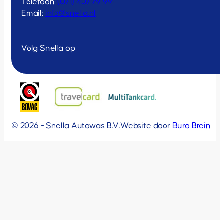
Telefoon:
(071) 407 79 99
Email:
info@snella.nl
Volg Snella op
© 2026 - Snella Autowas B.V.
Website door
Buro Brein