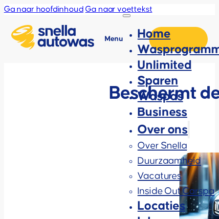
Ga naar hoofdinhoud
Ga naar voettekst
Home
Menu
Wasprogramm
Unlimited
Sparen
Beschermt de
Waspas
Business
Over ons
Over Snella
Duurzaamheid
Vacatures
Inside Out Carspa
Locaties