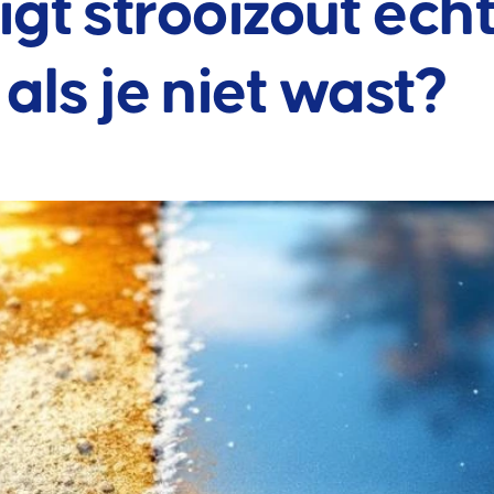
gt strooizout echt
als je niet wast?