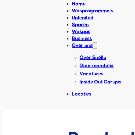
Home
Wasprogramma’s
Unlimited
Sparen
Waspas
Business
Over ons
Over Snella
Duurzaamheid
Vacatures
Inside Out Carspa
Locaties