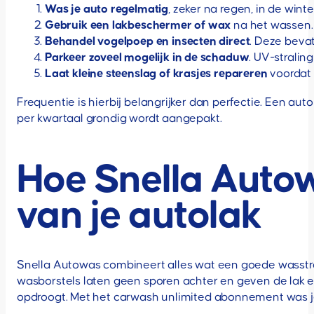
Was je auto regelmatig
, zeker na regen, in de wint
Gebruik een lakbeschermer of wax
na het wassen. 
Behandel vogelpoep en insecten direct
. Deze bevat
Parkeer zoveel mogelijk in de schaduw
. UV-stralin
Laat kleine steenslag of krasjes repareren
voordat r
Frequentie is hierbij belangrijker dan perfectie. Een a
per kwartaal grondig wordt aangepakt.
Hoe Snella Autow
van je autolak
Snella Autowas combineert alles wat een goede wasstra
wasborstels laten geen sporen achter en geven de lak ee
opdroogt. Met het carwash unlimited abonnement was je on