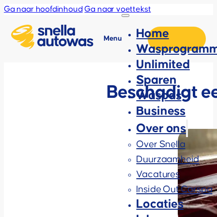
Ga naar hoofdinhoud
Ga naar voettekst
Home
Menu
Wasprogramm
Unlimited
Sparen
Beschadigt ee
Waspas
Business
Over ons
Over Snella
Duurzaamheid
Vacatures
Inside Out Carspa
Locaties