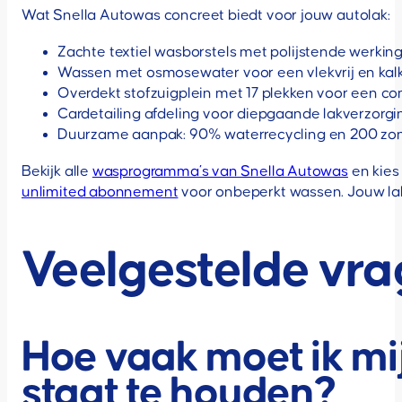
Wat Snella Autowas concreet biedt voor jouw autolak:
Zachte textiel wasborstels met polijstende werki
Wassen met osmosewater voor een vlekvrij en kalk
Overdekt stofzuigplein met 17 plekken voor een co
Cardetailing afdeling voor diepgaande lakverzorgi
Duurzame aanpak: 90% waterrecycling en 200 z
Bekijk alle
wasprogramma’s van Snella Autowas
en kies
unlimited abonnement
voor onbeperkt wassen. Jouw lak 
Veelgestelde vr
Hoe vaak moet ik mi
staat te houden?