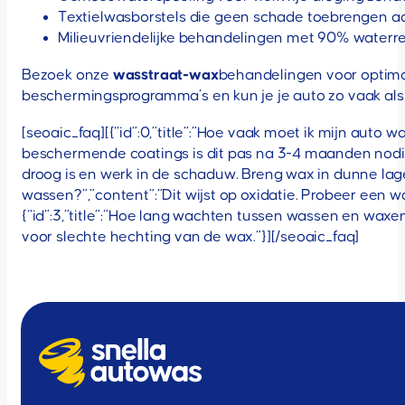
Textielwasborstels die geen schade toebrengen 
Milieuvriendelijke behandelingen met 90% waterre
Bezoek onze
wasstraat-wax
behandelingen voor optima
beschermingsprogramma’s en kun je je auto zo vaak al
[seoaic_faq][{“id”:0,”title”:”Hoe vaak moet ik mijn aut
beschermende coatings is dit pas na 3-4 maanden nodig.”}
droog is en werk in de schaduw. Breng wax in dunne lagen
wassen?”,”content”:”Dit wijst op oxidatie. Probeer een w
{“id”:3,”title”:”Hoe lang wachten tussen wassen en waxe
voor slechte hechting van de wax.”}][/seoaic_faq]