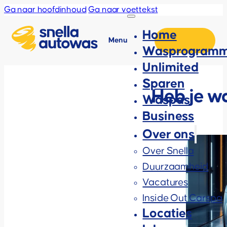
Ga naar hoofdinhoud
Ga naar voettekst
Home
Menu
Wasprogramm
Unlimited
Sparen
Heb je w
Waspas
Business
Over ons
Over Snella
Duurzaamheid
Vacatures
Inside Out Carspa
Locaties